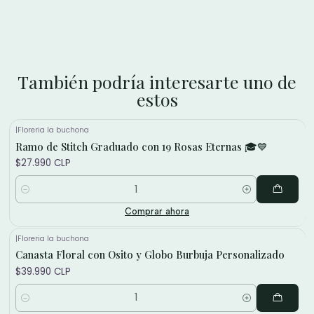
ser celebrado con un detalle significativo y personalizado,
por eso creamos opciones de regalo que también están
pensadas para ellos.
🎁 Incluye:
También podría interesarte uno de
Osito de peluche graduado.
estos
5 bombones Ferrero Rocher.
Presentación lista para regalar.
Tarjeta de dedicatoria personalizada.
|
Floreria la buchona
Ramo de Stitch Graduado con 19 Rosas Eternas 🎓💙
Disponible con despacho en Santiago.
$27.990 CLP
Un detalle original para celebrar grandes logros y
recordar que las flores y los regalos también son para
Cantidad
ellos.
🎓🧸🍫
Comprar ahora
|
Floreria la buchona
Canasta Floral con Osito y Globo Burbuja Personalizado
$39.990 CLP
Cantidad