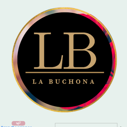
🚚 Entrega el mismo día en Santiago / Compra
Antes de las 16:00
y recibe
hoy mismo!
Inicio
Para Ocasiones
🎓 Graduaciones
Osito Graduado con Ferrero Rocher – Regalo para Él 🎓🧸