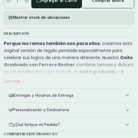
Agregar al Carro
Comprar ahora
Cantidad
Mostrar stock de ubicaciones
DESCRIPCIÓN
Porque los ramos también son para ellos
, creamos esta
original versión de regalo pensada especialmente para
celebrar sus logros de una manera diferente. Nuestro
Osito
Graduado con Ferrero Rocher
combina ternura y dulzura
en un detalle único que incluye un
osito graduado
y
5
deliciosos bombones Ferrero Rocher
.
Leer más
Es el regalo perfecto para
graduaciones universitarias,
Entregas y Horarios de Entrega
titulaciones, licenciaturas y cualquier logro
importante
, convirtiéndose en un recuerdo especial para
Personalización y Dedicatoria
felicitar y sorprender a esa persona que acaba de alcanzar
una gran meta.
¿Qué Incluye mi Pedido?
En
Florería La Buchona
, creemos que cada logro merece
COMPARTIR ESTE PRODUCTO