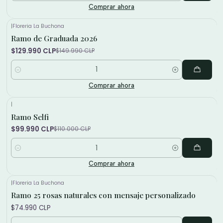
Comprar ahora
|
Floreria La Buchona
Ramo de Graduada 2026
-13%
$129.990 CLP
$149.990 CLP
Cantidad
Comprar ahora
|
Ramo Selfi
-9%
$99.990 CLP
$110.000 CLP
Cantidad
Comprar ahora
|
Floreria La Buchona
Ramo 25 rosas naturales con mensaje personalizado
$74.990 CLP