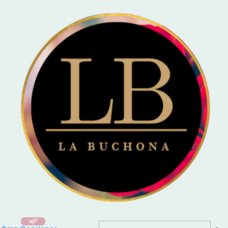
🚚 Entrega el mismo día en Santiago / Compra
Antes de las 16:00
y recibe
hoy mismo!
Inicio
Ramos Naturales
|
Floreria la buchona
No disponible
Ramo Girasoles & Rosas Rosadas – Dulzura que ilumina
$39.990 CLP
Ver detalles
|
Floreria la buchona
Ramo de rosas naturales con mensaje personalizado
$36.990 CLP
desde
Ver opciones
|
Floreria la buchona
Ramo de Rosas con Hotwheels
$25.990 CLP