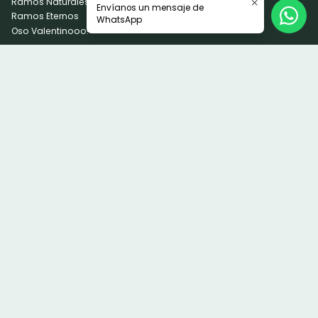
Ramos Naturales
Envíanos un mensaje de
Ramos Eternos
WhatsApp
Oso Valentinooo!
Información
Quienes Somos
Términos y Condiciones
Política de privacidad
Contáctanos
infolabuchona@gmail.com
56923823797
Floreria la Buchona
Parque cordillera 2873
Santiago - Puente Alto
Región Metropolitana - Chile
2026 Floreria la Buchona.