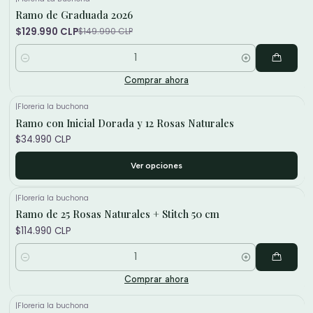
Ramo de Graduada 2026
-13%
$129.990 CLP
$149.990 CLP
Cantidad
Comprar ahora
|
Floreria la buchona
Ramo con Inicial Dorada y 12 Rosas Naturales
$34.990 CLP
Ver opciones
|
Florería la buchona
Ramo de 25 Rosas Naturales + Stitch 50 cm
$114.990 CLP
Cantidad
Comprar ahora
|
Floreria la buchona