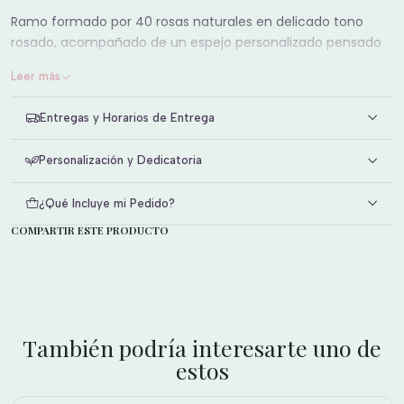
Ramo formado por 40 rosas naturales en delicado tono
rosado, acompañado de un espejo personalizado pensado
para tus mejores selfies. Un detalle elegante y romántico
Leer más
que combina la belleza de las flores frescas con un
accesorio único para capturar momentos.
Entregas y Horarios de Entrega
Palabras clave (SEO):
Personalización y Dedicatoria
¿Qué Incluye mi Pedido?
COMPARTIR ESTE PRODUCTO
También podría interesarte uno de
estos