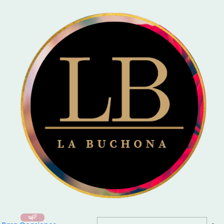
🚚 Entrega el mismo día en Santiago / Compra
Antes de las 16:00
y recibe
hoy mismo!
Inicio
Para Ocasiones
🎂 Feliz Cumpleaños
Ramo Selfi