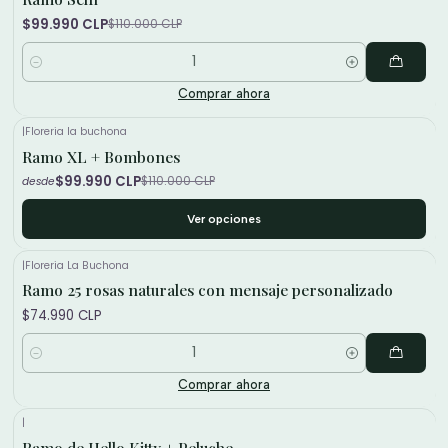
$99.990 CLP
$110.000 CLP
Cantidad
Comprar ahora
|
Floreria la buchona
Ramo XL + Bombones
-9%
$99.990 CLP
$110.000 CLP
desde
Ver opciones
|
Floreria La Buchona
Ramo 25 rosas naturales con mensaje personalizado
$74.990 CLP
Cantidad
Comprar ahora
|
Ramo de Hello Kitty + Peluche
-16%