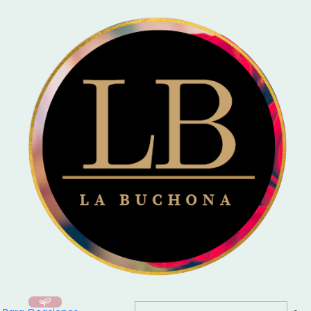
🚚 Entrega el mismo día en Santiago / Compra
Antes de las 16:00
y recibe
hoy mismo!
Inicio
Para Ocasiones
🎂 Feliz Cumpleaños
|
Floreria la buchona
No disponible
Ramo Girasoles & Rosas Rosadas – Dulzura que ilumina
$39.990 CLP
Ver detalles
|
Floreria la buchona
Ramo de rosas naturales con mensaje personalizado
$36.990 CLP
desde
Ver opciones
|
Floreria la buchona
Ramo Gigante de 200 Rosas Eternas Rojas – Amor
Infinito
$112.990 CLP