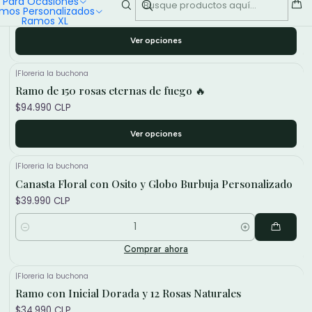
Para Ocasiones
+3
mos Personalizados
Ramos XL
Ver opciones
|
Floreria la buchona
Ramo de 150 rosas eternas de fuego 🔥
$94.990 CLP
Ver opciones
|
Floreria la buchona
Canasta Floral con Osito y Globo Burbuja Personalizado
$39.990 CLP
Cantidad
Comprar ahora
|
Floreria la buchona
Ramo con Inicial Dorada y 12 Rosas Naturales
$34.990 CLP