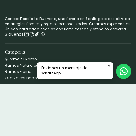
Conoce Florería La Buchona, una florería en Santiago especializada
en arreglos florales y regalos personalizados. Creamos experiencias
únicas para cada ocasión con flores frescas y atención cercana.
Síguenos
Categoria
🌹 Arma tu Ramo
Ramos Naturales
Envíanos un mensaje de
Ramos Eternos
WhatsApp
Oso Valentinooo!
Información
Quienes Somos
Términos y Condiciones
Política de privacidad
Contáctanos
infolabuchona@gmail.com
56923823797