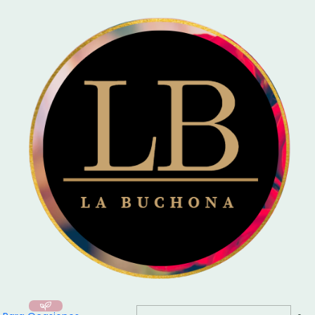
🚚 Entrega el mismo día en Santiago / Compra
Antes de las 16:00
y recibe
hoy mismo!
Inicio
Para Ocasiones
🎂 Feliz Cumpleaños
Ramo Gigante de 200 Rosas Eternas Rojas – Amor Infinito