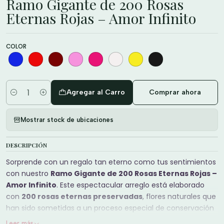
Ramo Gigante de 200 Rosas
Eternas Rojas – Amor Infinito
COLOR
Agregar al Carro
Comprar ahora
Cantidad
Mostrar stock de ubicaciones
DESCRIPCIÓN
Sorprende con un regalo tan eterno como tus sentimientos
con nuestro
Ramo Gigante de 200 Rosas Eternas Rojas –
Amor Infinito
. Este espectacular arreglo está elaborado
con
200 rosas eternas preservadas
, flores naturales que
han sido sometidas a un proceso especial de conservación
para mantener su belleza, textura y color durante meses o
Leer más