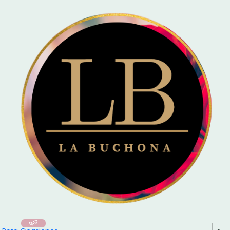
🚚 Entrega el mismo día en Santiago / Compra
Antes de las 16:00
y recibe
hoy mismo!
Inicio
Ramo de 50 Rosas Naturales