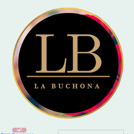
🚚 Entrega el mismo día en Santiago / Compra
Antes de las 16:00
y recibe
hoy mismo!
Inicio
Blog
19/6/2026
Entrada del Blog
Esta es tu primera publicación de blog.Puede editarlo o eliminarlo en la sección
Páginas de su Pa...
Blog
Leer artículo