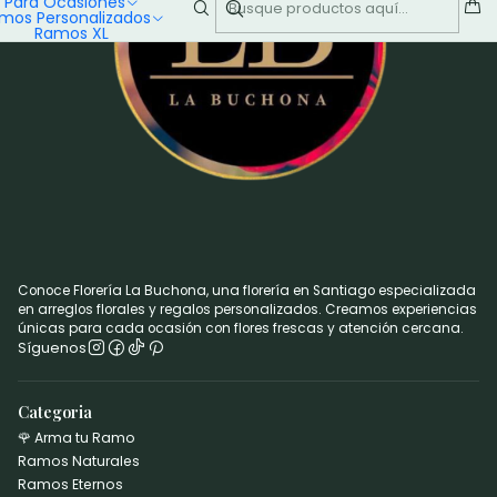
Para Ocasiones
mos Personalizados
Ramos XL
Conoce Florería La Buchona, una florería en Santiago especializada
en arreglos florales y regalos personalizados. Creamos experiencias
únicas para cada ocasión con flores frescas y atención cercana.
Síguenos
Categoria
🌹 Arma tu Ramo
Ramos Naturales
Ramos Eternos