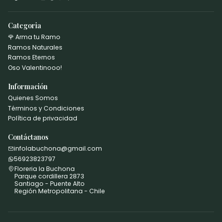
Categoria
🌹 Arma tu Ramo
Ramos Naturales
Ramos Eternos
Oso Valentinooo!
Información
Quienes Somos
Términos y Condiciones
Política de privacidad
Contáctanos
infolabuchona@gmail.com
56923823797
Floreria la Buchona
Parque cordillera 2873
Santiago - Puente Alto
Región Metropolitana - Chile