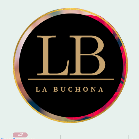
🚚 Entrega el mismo día en Santiago / Compra
Antes de las 16:00
y recibe
hoy mismo!
Inicio
Arma tu Ramo
Gebera / 10 Tallos