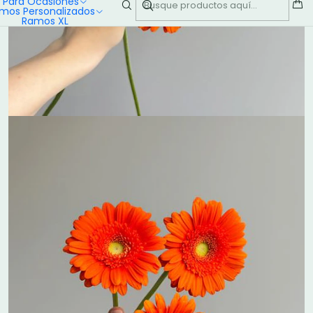
Para Ocasiones
mos Personalizados
Ramos XL