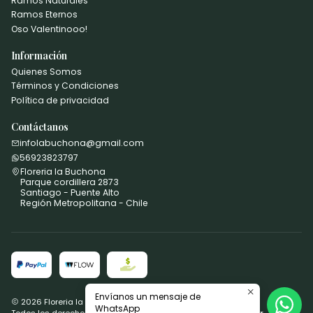
Ramos Naturales
Ramos Eternos
Oso Valentinooo!
Información
Quienes Somos
Términos y Condiciones
Política de privacidad
Contáctanos
infolabuchona@gmail.com
56923823797
Floreria la Buchona
Parque cordillera 2873
Santiago - Puente Alto
Región Metropolitana - Chile
Envíanos un mensaje de
2026 Floreria la Buchona.
WhatsApp
Todos los derechos reservados.
Desarrollado por Jumpseller
.