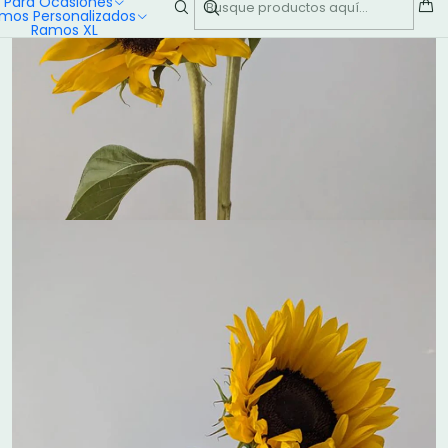
Para Ocasiones
mos Personalizados
Ramos XL