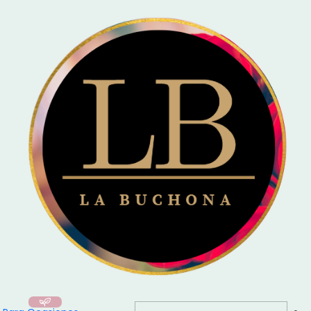
🚚 Entrega el mismo día en Santiago / Compra
Antes de las 16:00
y recibe
hoy mismo!
Inicio
Arma tu Ramo
Girasol / 1 Tallo