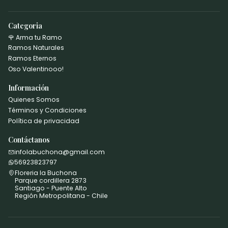
Categoria
🌹 Arma tu Ramo
Ramos Naturales
Ramos Eternos
Oso Valentinooo!
Información
Quienes Somos
Términos y Condiciones
Política de privacidad
Contáctanos
infolabuchona@gmail.com
56923823797
Floreria la Buchona
Parque cordillera 2873
Santiago - Puente Alto
Región Metropolitana - Chile