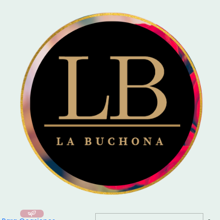
🚚 Entrega el mismo día en Santiago / Compra
Antes de las 16:00
y recibe
hoy mismo!
Inicio
Para Ocasiones
🎓 Graduaciones
Ramo de Hello Kitty + Bombones