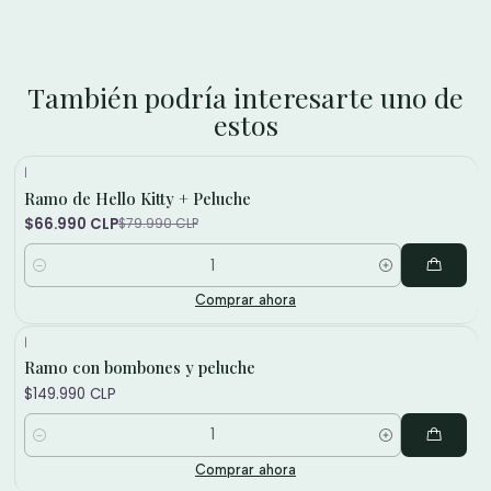
También podría interesarte uno de
estos
|
Ramo de Hello Kitty + Peluche
-16%
$66.990 CLP
$79.990 CLP
Cantidad
Comprar ahora
|
Ramo con bombones y peluche
$149.990 CLP
Cantidad
Comprar ahora