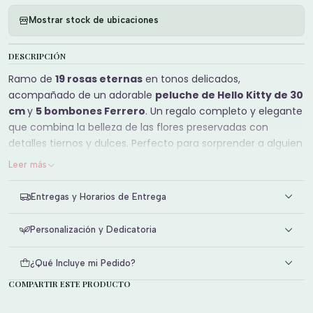
Mostrar stock de ubicaciones
DESCRIPCIÓN
Ramo de
19 rosas eternas
en tonos delicados,
acompañado de un adorable
peluche de Hello Kitty de 30
cm
y
5 bombones Ferrero
. Un regalo completo y elegante
que combina la belleza de las flores preservadas con
detalles tiernos y dulces. Perfecto para sorprender a alguien
especial en cualquier ocasión.
Leer más
Entregas y Horarios de Entrega
Personalización y Dedicatoria
¿Qué Incluye mi Pedido?
COMPARTIR ESTE PRODUCTO