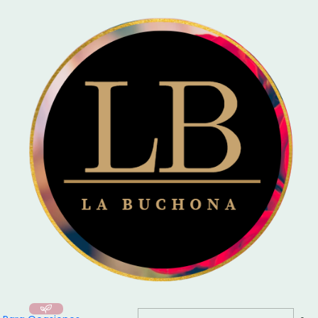
🚚 Entrega el mismo día en Santiago / Compra
Antes de las 16:00
y recibe
hoy mismo!
Inicio
Para Ocasiones
💙 Para Ellos
Ramo Hotwheels