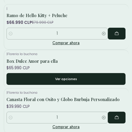
|
Ramo de Hello Kitty + Peluche
-16%
$66.990 CLP
$79.990 CLP
Cantidad
Comprar ahora
|
Floreria la buchona
Box Dulce Amor para ella
$65.990 CLP
Ver opciones
|
Floreria la buchona
Canasta Floral con Osito y Globo Burbuja Personalizado
$39.990 CLP
Cantidad
Comprar ahora