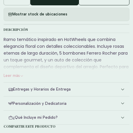
Cantidad
Mostrar stock de ubicaciones
DESCRIPCIÓN
Ramo temático inspirado en HotWheels que combina
elegancia floral con detalles coleccionables. Incluye rosas
eternas de larga duración, 5 bombones Ferrero Rocher para
un toque gourmet, y un auto de colección que
complementa el diseño deportivo del arreglo. Perfecto para
sorprender a amantes de los autos, coleccionistas o como
Leer más
regalo premium para ocasiones especiales. Las rosas
eternas garantizan que el ramo se mantenga hermoso sin
Entregas y Horarios de Entrega
necesidad de agua, mientras que los bombones añaden un
elemento de indulgencia. Un regalo único que combina
Personalización y Dedicatoria
naturaleza, sabor y pasión por los detalles.
¿Qué Incluye mi Pedido?
COMPARTIR ESTE PRODUCTO