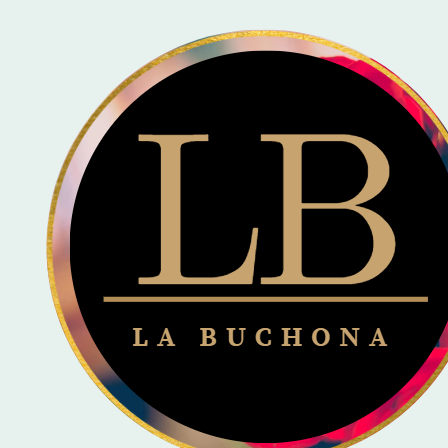
🚚 
Inicio
Ramos Personalizados
Disney 🪷
Ramo de Mickey & Minie