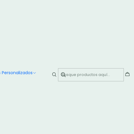
smo!
ckey & Minie
ar al Carro
Comprar ahora
 Personalizados
lor con cinta y lazo personalizado topper de mickey & minie
ga