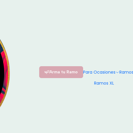
Entrega el mismo día en Santiago / Compra
Antes de las 16:00
y recibe hoy mi
|
Tu mi San V
rosas etern
AGREGAR
Para Ocasiones
Ramos
Arma tu Ramo
SIN CORONA
Ramos XL
Agreg
Cantidad
Mostrar stock de ubicaciones
DESCRIPCIÓN