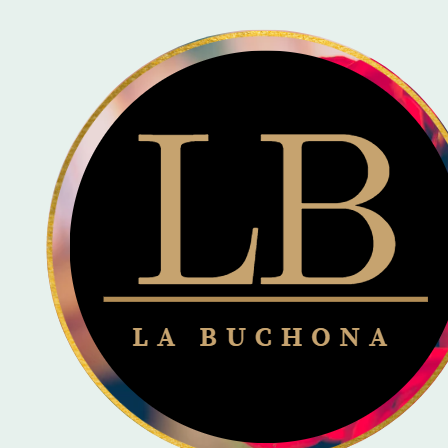
🚚 
Inicio
Tu mi San Valentin / Ramo de 50 rosas eternas