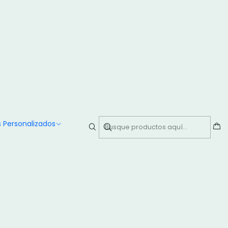
smo!
alentin / Ramo de 50
as
 Personalizados
ar al Carro
Comprar ahora